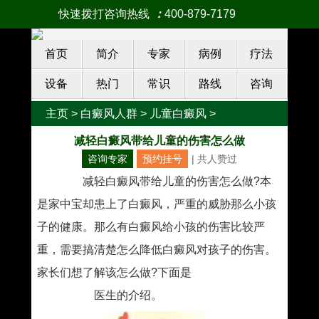
快速拨打咨询热线
：
400-879-7179
首页
简介
专家
病例
疗法
设备
热门
常识
路线
咨询
主页
>
白癜风人群
>
儿童白癜风
>
减轻白癜风带给儿童的伤害怎么做
咨询专家
预约挂号
| 共
人赞过
减轻白癜风带给儿童的伤害怎么做?本
是家中宝却患上了白癜风，严重的威胁那么小孩
子的健康。那么有白癜风给小孩的伤害比较严
重，需要搞清楚怎么降低白癜风对孩子的伤害。
家长们想了解该怎么做?下面是
南宁治疗白癜风
最好的医院
医生的介绍。