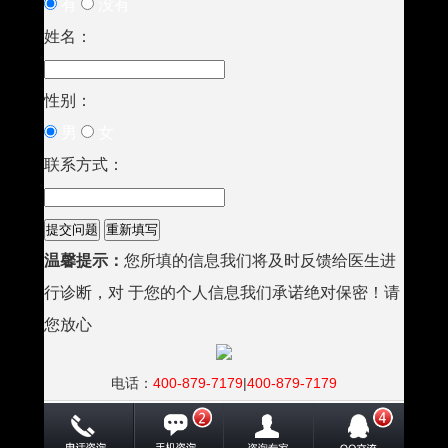
有
没有
姓名：
性别：
男
女
联系方式：
温馨提示：
您所填的信息我们将及时反馈给医生进
行诊断，对 于您的个人信息我们承诺绝对保密！请
您放心
电话：
400-879-7179
|
400-879-7179
地址：南宁市秀厢大道东段10号（市交警一大队正对面）