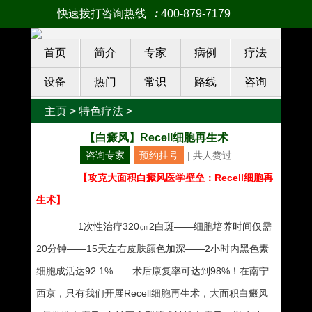
快速拨打咨询热线
：
400-879-7179
首页
简介
专家
病例
疗法
设备
热门
常识
路线
咨询
主页
>
特色疗法
>
【白癜风】Recell细胞再生术
咨询专家
预约挂号
| 共
人赞过
【攻克大面积白癜风医学壁垒：Recell细胞再
生术】
1次性治疗320㎝2白斑——细胞培养时间仅需
20分钟——15天左右皮肤颜色加深——2小时内黑色素
细胞成活达92.1%——术后康复率可达到98%！在南宁
西京，只有我们开展Recell细胞再生术，大面积白癜风