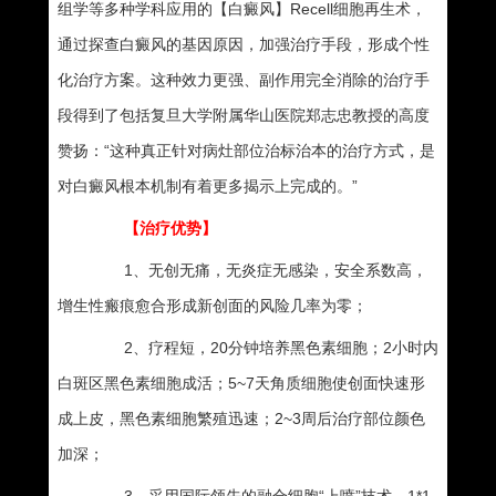
组学等多种学科应用的【白癜风】Recell细胞再生术，
通过探查白癜风的基因原因，加强治疗手段，形成个性
化治疗方案。这种效力更强、副作用完全消除的治疗手
段得到了包括复旦大学附属华山医院郑志忠教授的高度
赞扬：“这种真正针对病灶部位治标治本的治疗方式，是
对白癜风根本机制有着更多揭示上完成的。”
【治疗优势】
1、无创无痛，无炎症无感染，安全系数高，
增生性瘢痕愈合形成新创面的风险几率为零；
2、疗程短，20分钟培养黑色素细胞；2小时内
白斑区黑色素细胞成活；5~7天角质细胞使创面快速形
成上皮，黑色素细胞繁殖迅速；2~3周后治疗部位颜色
加深；